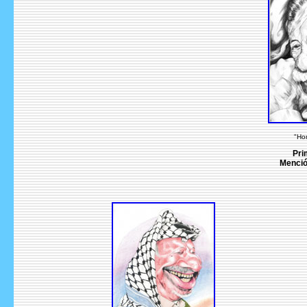
"Ho
Pri
Menció