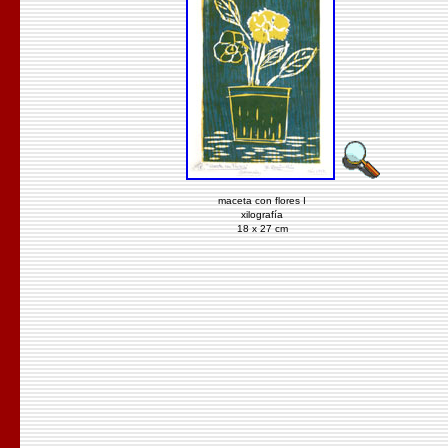
maceta con flores I
xilografía
18 x 27 cm