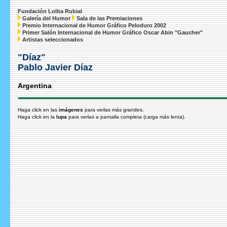
Fundación Lolita Rubial
Galería del Humor
Sala de las Premiaciones
Premio Internacional de Humor Gráfico Peloduro 2002
Primer Salón Internacional de Humor Gráfico Oscar Abin "Gaucher"
Artistas seleccionados
"Díaz"
Pablo Javier Díaz
Argentina
Haga click en las
imágenes
para verlas más grandes.
Haga click en la
lupa
para verlas a pantalla completa (carga más lenta).