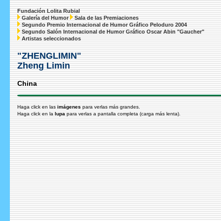
Fundación Lolita Rubial
Galería del Humor
Sala de las Premiaciones
Segundo Premio Internacional de Humor Gráfico Peloduro 2004
Segundo Salón Internacional de Humor Gráfico Oscar Abin "Gaucher"
Artistas seleccionados
"ZHENGLIMIN"
Zheng Limin
China
Haga click en las
imágenes
para verlas más grandes.
Haga click en la
lupa
para verlas a pantalla completa (carga más lenta).