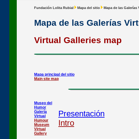
Fundación Lolita Rubial
Mapa del sitio
Mapa de las Galerías 
Mapa de las Galerías Vir
Virtual Galleries map
Mapa principal del sitio
Main site map
Museo del
Humor
Presentación
Galería
Virtual
Humour
Intro
Museum
Virtual
Gallery