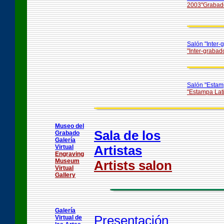
2003"Grabado'
Salón "Inter-
"Inter-grabad
Salón "Estamp
"Estampa Lati
Museo del
Sala de los
Grabado
Galería
Artistas
Virtual
Engraving
Museum
Artists salon
Virtual
Gallery
Galería
Presentación
Virtual de