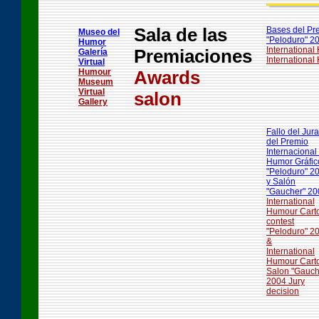
Sala de las
Bases del Pr
Museo del
"Peloduro" 2
Humor
International
Premiaciones
Galería
Internationa
Virtual
Humour
Awards
Museum
Virtual
salon
Gallery
Fallo del Jur
del Premio
Internacional
Humor Gráfic
"Peloduro" 2
y Salón
"Gaucher" 20
International
Humour Cart
contest
"Peloduro" 2
&
International
Humour Cart
Salon "Gauch
2004 Jury
decision