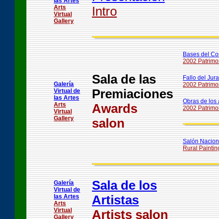
las Artes
Arts
Intro
Virtual
Gallery
Bases del Co
2002 Patrimo
Sala de las
Fallo del Jur
Galería
2002 Patrimo
Premiaciones
Virtual de
las Artes
Obras de los 
Arts
Awards
2002 Patrimon
Virtual
Gallery
salon
Salón Naciona
Rural Paintin
Sala de los
Galería
Virtual de
Artistas
las Artes
Arts
Virtual
Artists salon
Gallery