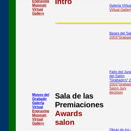
Intro
Engraving
Museum
Galería Virtua
Virtual
Virtual Galler
Gallery
Bases del Sa
2003"Grabado
Fallo del Jur
del Salón
"Grabado's" 
2003"Grabado
Salon Jury
decision
Sala de las
Museo del
Grabado
Premiaciones
Galería
Virtual
Engraving
Awards
Museum
Virtual
salon
Gallery
Obras de los 