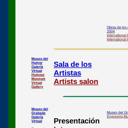
Obras de los 
2004
International
International
Museo del
Sala de los
Humor
Galería
Artistas
Virtual
Humour
Museum
Artists salon
Virtual
Gallery
Museo del
Museo del G
Grabado
Engraving M
Galería
Presentación
Virtual